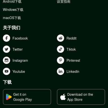
Android下载
设置指南
Windows下载
macOS下载
关于我们
Facebook
Reddit
Twitter
Tiktok
Instagram
Pinterest
Youtube
Linkedln
下载
Get it on
Download on the
Google Play
App Store