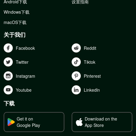
Android下载
设置指南
Windows下载
macOS下载
关于我们
Facebook
Reddit
Twitter
Tiktok
Instagram
Pinterest
Youtube
Linkedln
下载
Get it on
Download on the
Google Play
App Store