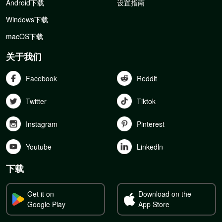
Android下载
设置指南
Windows下载
macOS下载
关于我们
Facebook
Reddit
Twitter
Tiktok
Instagram
Pinterest
Youtube
Linkedln
下载
Get it on
Download on the
Google Play
App Store