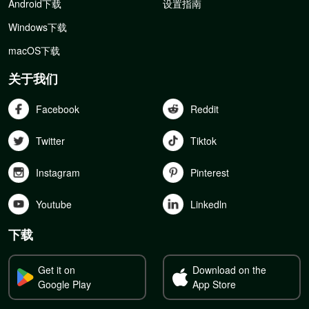
Android下载
设置指南
Windows下载
macOS下载
关于我们
Facebook
Reddit
Twitter
Tiktok
Instagram
Pinterest
Youtube
Linkedln
下载
Get it on
Download on the
Google Play
App Store