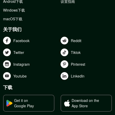
Android下载
设置指南
Windows下载
macOS下载
关于我们
Facebook
Reddit
Twitter
Tiktok
Instagram
Pinterest
Youtube
Linkedln
下载
Get it on
Download on the
Google Play
App Store