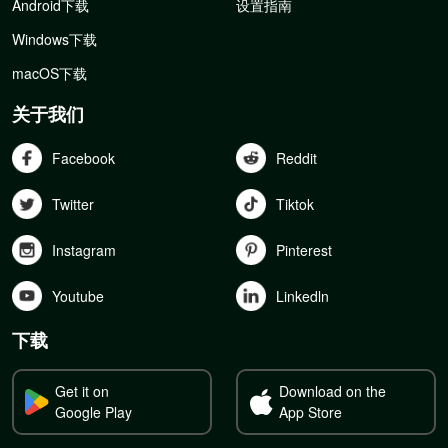
Android下载
设置指南
Windows下载
macOS下载
关于我们
Facebook
Reddit
Twitter
Tiktok
Instagram
Pinterest
Youtube
Linkedln
下载
Get it on
Download on the
Google Play
App Store