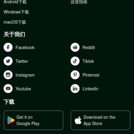
Android下载
设置指南
Windows下载
macOS下载
关于我们
Facebook
Reddit
Twitter
Tiktok
Instagram
Pinterest
Youtube
Linkedln
下载
Get it on
Download on the
Google Play
App Store