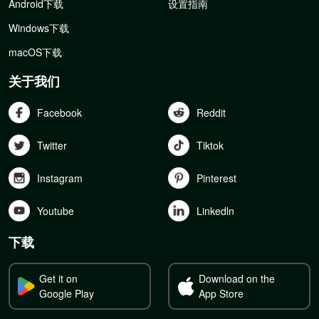
Android下载
设置指南
Windows下载
macOS下载
关于我们
Facebook
Reddit
Twitter
Tiktok
Instagram
Pinterest
Youtube
Linkedln
下载
Get it on
Download on the
Google Play
App Store